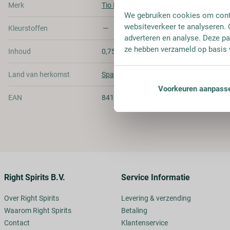
Merk
Tio Pepe
We gebruiken cookies om conte
websiteverkeer te analyseren. 
Kleurstoffen
adverteren en analyse. Deze pa
ze hebben verzameld op basis 
Inhoud
0,75L
Land van herkomst
Spanje
Voorkeuren aanpass
EAN
8410023000031
Right Spirits B.V.
Service Informatie
Over Right Spirits
Levering & verzending
Waarom Right Spirits
Betaling
Contact
Klantenservice