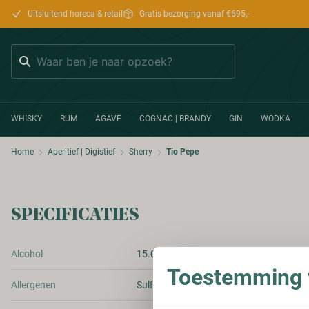
Uitsluitend horeca & retail
Gratis bezorging vanaf €695,-
Zoeken
WHISKY
RUM
AGAVE
COGNAC | BRANDY
GIN
WODKA
Home
Aperitief | Digistief
Sherry
Tio Pepe
SPECIFICATIES
Alcohol
15.00%
Toestemming v
Allergenen
Sulfiten