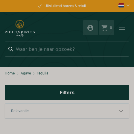
Uitsluitend horeca & retail
0
Zoeken
Home
Agave
Tequila
Filters