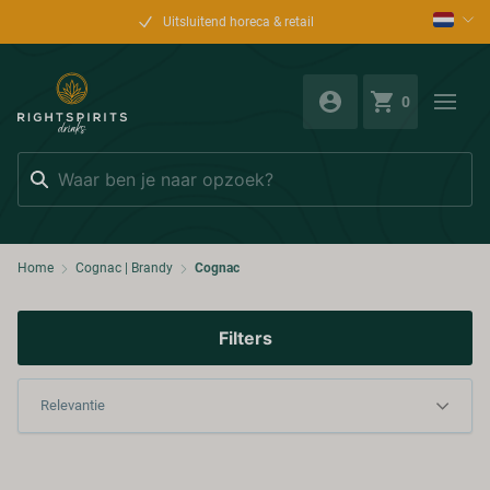
Uitsluitend horeca & retail
0
Zoeken
Home
Cognac | Brandy
Cognac
Filters