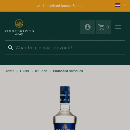
Uitsluitend horeca & retail
0
Zoeken
Home
Likeur
Kruiden
Isolabella Sambuca