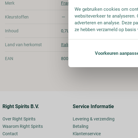
Merk
Frangelico
We gebruiken cookies om conte
websiteverkeer te analyseren. 
Kleurstoffen
adverteren en analyse. Deze pa
ze hebben verzameld op basis 
Inhoud
0,7L
Land van herkomst
Italië
Voorkeuren aanpass
EAN
8004160660304
Right Spirits B.V.
Service Informatie
Over Right Spirits
Levering & verzending
Waarom Right Spirits
Betaling
Contact
Klantenservice