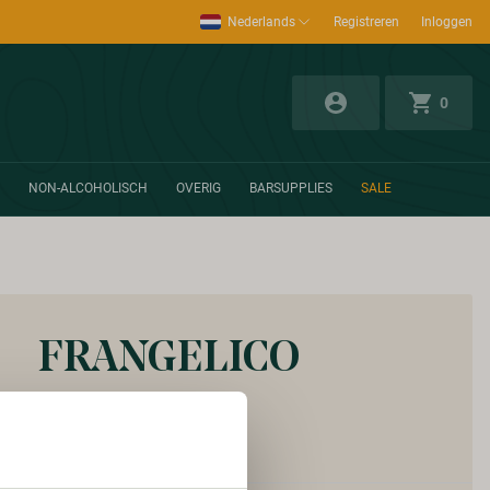
Nederlands
Registreren
Inloggen
0
NON-ALCOHOLISCH
OVERIG
BARSUPPLIES
SALE
FRANGELICO
Vanaf:
€ 17,45