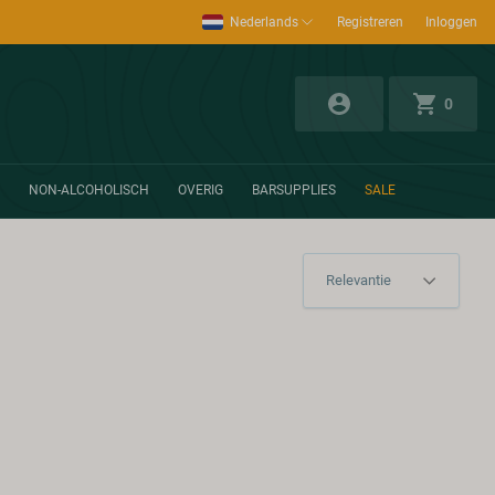
Nederlands
Registreren
Inloggen
0
NON-ALCOHOLISCH
OVERIG
BARSUPPLIES
SALE