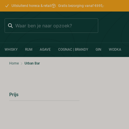
Uitsluitend horeca & retail
Gratis bezorging vanaf €695,-
Zoeken
WHISKY
RUM
AGAVE
COGNAC | BRANDY
GIN
WODKA
Home
Urban Bar
Prijs