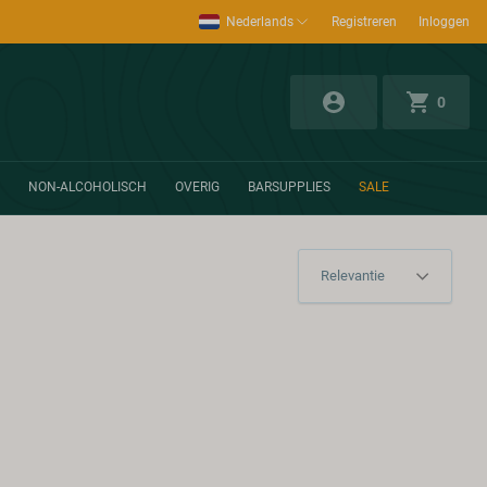
Nederlands
Registreren
Inloggen
0
NON-ALCOHOLISCH
OVERIG
BARSUPPLIES
SALE