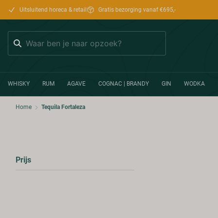
Uitsluitend horeca & retail
Gratis bezorging vanaf €695,-
Zoeken
WHISKY
RUM
AGAVE
COGNAC | BRANDY
GIN
WODKA
Home
Tequila Fortaleza
Prijs