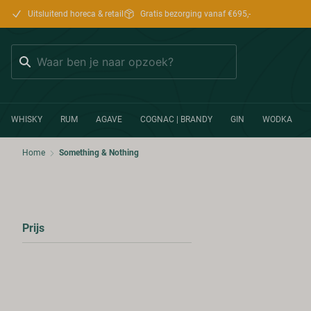
Uitsluitend horeca & retail
Gratis bezorging vanaf €695,-
Zoeken
WHISKY
RUM
AGAVE
COGNAC | BRANDY
GIN
WODKA
Home
Something & Nothing
Prijs