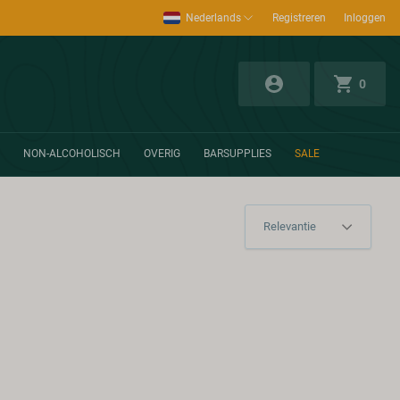
Nederlands
Registreren
Inloggen
0
NON-ALCOHOLISCH
OVERIG
BARSUPPLIES
SALE