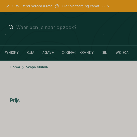
Uitsluitend horeca & retail
Gratis bezorging vanaf €695,-
Zoeken
WHISKY
RUM
AGAVE
COGNAC | BRANDY
GIN
WODKA
Home
Scapa Glansa
Prijs