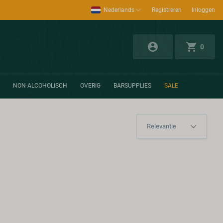
Nederlands
Registreren
Inloggen
0
NON-ALCOHOLISCH
OVERIG
BARSUPPLIES
SALE