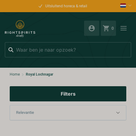
Uitsluitend horeca & retail
0
Zoeken
Home
Royal Lochnagar
Filters