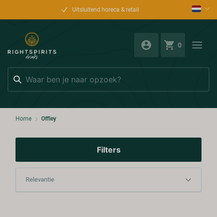
Uitsluitend horeca & retail
0
Zoeken
Home
Offley
Filters