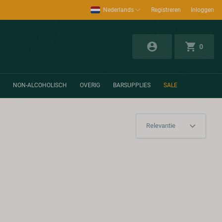
Nederlands
Registreren
Inloggen
0
NON-ALCOHOLISCH
OVERIG
BARSUPPLIES
SALE