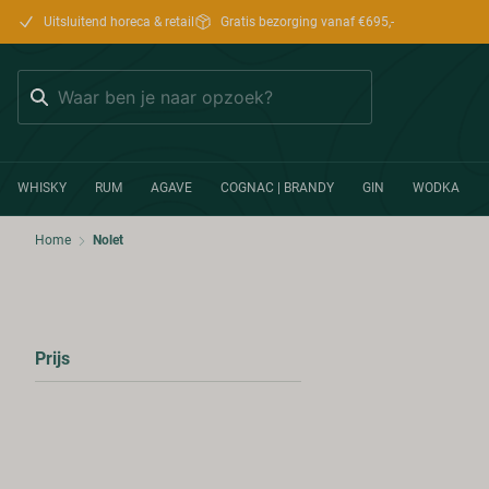
Uitsluitend horeca & retail
Gratis bezorging vanaf €695,-
Zoeken
WHISKY
RUM
AGAVE
COGNAC | BRANDY
GIN
WODKA
Home
Nolet
Prijs