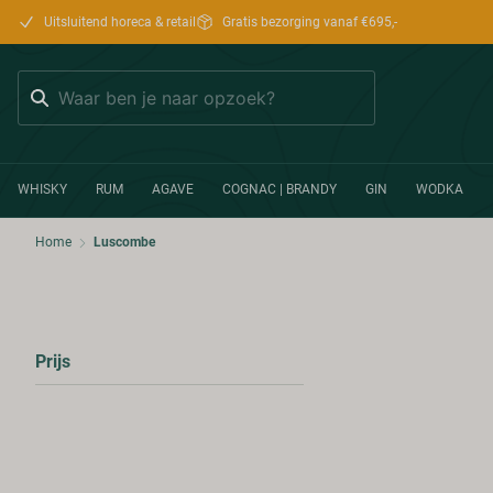
Uitsluitend horeca & retail
Gratis bezorging vanaf €695,-
Zoeken
WHISKY
RUM
AGAVE
COGNAC | BRANDY
GIN
WODKA
Home
Luscombe
Prijs