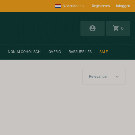
Nederlands
Registreren
Inloggen
0
NON-ALCOHOLISCH
OVERIG
BARSUPPLIES
SALE