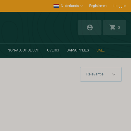
Nederlands
Registreren
Inloggen
0
NON-ALCOHOLISCH
OVERIG
BARSUPPLIES
SALE