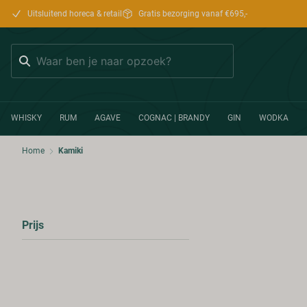
Uitsluitend horeca & retail
Gratis bezorging vanaf €695,-
Zoeken
WHISKY
RUM
AGAVE
COGNAC | BRANDY
GIN
WODKA
Home
Kamiki
Prijs