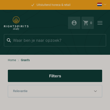
Uitsluitend horeca & retail
0
Zoeken
Home
Grant's
Filters