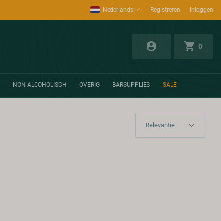
Nederlands
Registreren
Inloggen
0
NON-ALCOHOLISCH
OVERIG
BARSUPPLIES
SALE