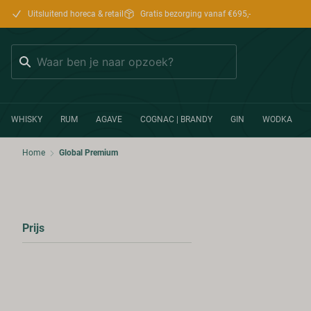
Uitsluitend horeca & retail
Gratis bezorging vanaf €695,-
Zoeken
WHISKY
RUM
AGAVE
COGNAC | BRANDY
GIN
WODKA
Home
Global Premium
Prijs