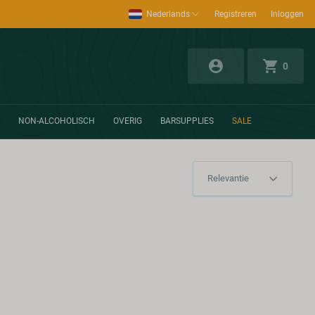
Nederlands
Registreren
Inloggen
0
NON-ALCOHOLISCH
OVERIG
BARSUPPLIES
SALE