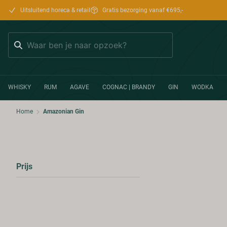
Uitsluitend horeca & retail
Gratis bezorging vanaf €695,-
Zoeken
WHISKY
RUM
AGAVE
COGNAC | BRANDY
GIN
WODKA
Home
Amazonian Gin
Prijs