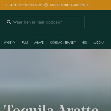
Uitsluitend horeca & retail
Gratis bezorging vanaf €695,-
Zoeken
WHISKY
RUM
AGAVE
COGNAC | BRANDY
GIN
WODKA